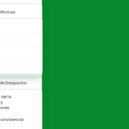
Oficinas
 de Despacho
 de la
 y
ones
convivencia