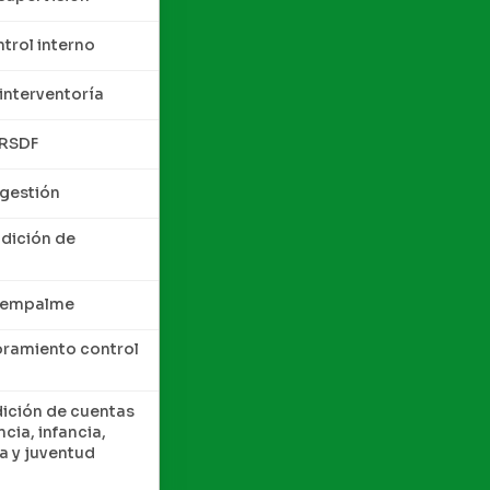
trol interno
interventoría
QRSDF
 gestión
ndición de
e empalme
oramiento control
dición de cuentas
cia, infancia,
a y juventud