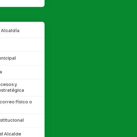
 Alcaldía
nicipal
a
cesos y
estratégica
correo físico o
nstitucional
l Alcalde