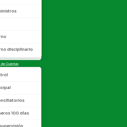
inistros
rno
rno disciplinario
n de Cuentas
trol
cipal
nciliatorios
meros 100 días
upervisión