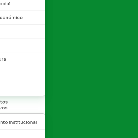
ocial
 económico
ura
tos
ivos
nto institucional