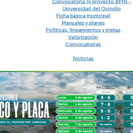
Convocatoria 14 proyecto BPIN -
Universidad del Quindío
Ficha básica municipal
Manuales y planes
Políticas, lineamientos y metas
Valorización
Convocatorias
Sala de prensa
Noticias