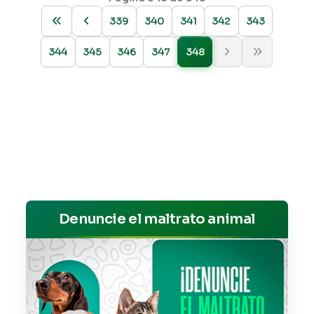
339
340
341
342
343
344
345
346
347
348
Denuncie el maltrato animal