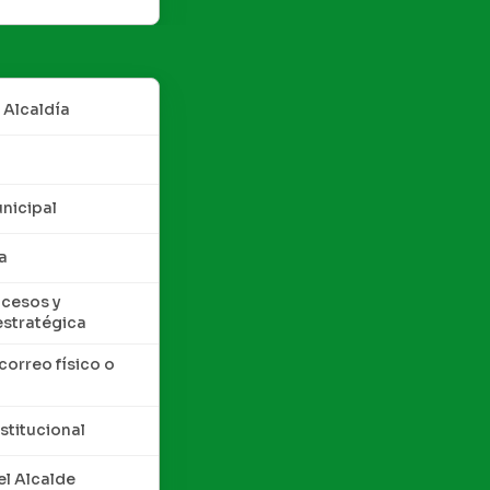
 Alcaldía
nicipal
a
cesos y
estratégica
correo físico o
nstitucional
l Alcalde