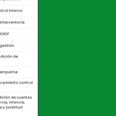
trol interno
interventoría
QRSDF
 gestión
ndición de
e empalme
oramiento control
dición de cuentas
cia, infancia,
a y juventud