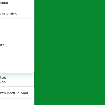
ocial
 económico
ura
tos
ivos
nto institucional