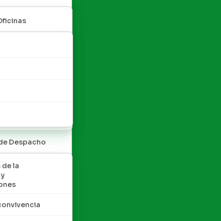
Oficinas
 de Despacho
 de la
 y
ones
convivencia