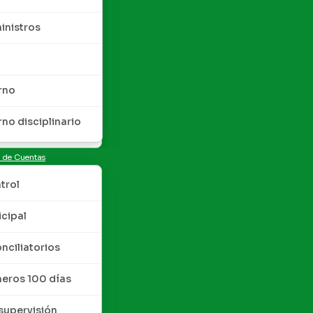
inistros
rno
rno disciplinario
n de Cuentas
trol
cipal
nciliatorios
meros 100 días
upervisión