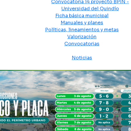
Convocatoria 14 proyecto BPIN -
Universidad del Quindío
Ficha básica municipal
Manuales y planes
Políticas, lineamientos y metas
Valorización
Convocatorias
Sala de prensa
Noticias