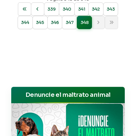
339
340
341
342
343
344
345
346
347
348
Denuncie el maltrato animal