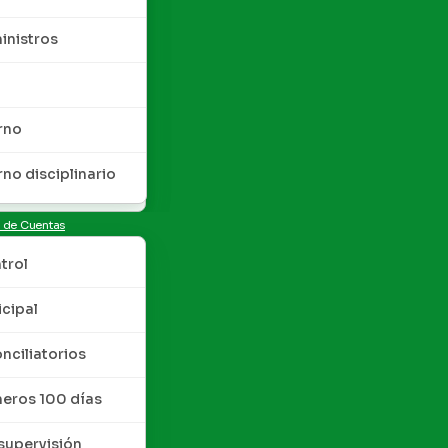
inistros
rno
rno disciplinario
n de Cuentas
trol
cipal
nciliatorios
meros 100 días
upervisión