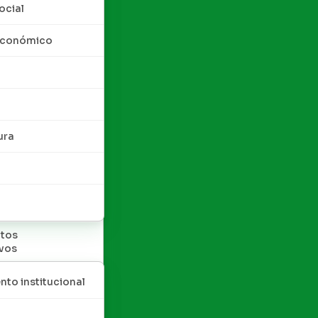
ocial
 económico
ura
tos
ivos
nto institucional