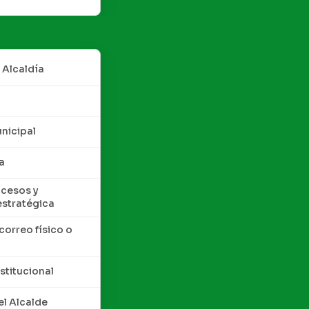
 Alcaldía
nicipal
a
cesos y
estratégica
correo físico o
nstitucional
l Alcalde