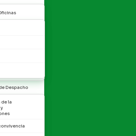
Oficinas
 de Despacho
 de la
 y
ones
convivencia