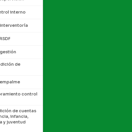
trol interno
interventoría
QRSDF
 gestión
ndición de
e empalme
oramiento control
dición de cuentas
cia, infancia,
a y juventud