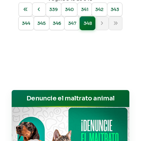
339
340
341
342
343
344
345
346
347
348
Denuncie el maltrato animal