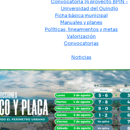
Convocatoria 14 proyecto BPIN -
Universidad del Quindío
Ficha básica municipal
Manuales y planes
Políticas, lineamientos y metas
Valorización
Convocatorias
Sala de prensa
Noticias