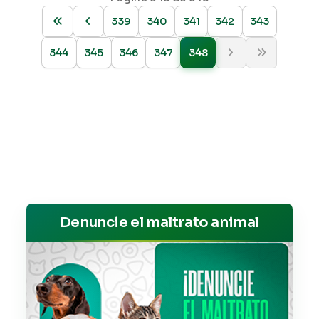
339
340
341
342
343
344
345
346
347
348
Denuncie el maltrato animal