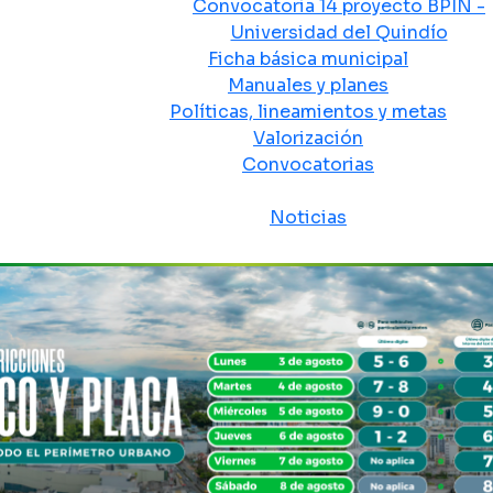
Convocatoria 14 proyecto BPIN -
Universidad del Quindío
Ficha básica municipal
Manuales y planes
Políticas, lineamientos y metas
Valorización
Convocatorias
Sala de prensa
Noticias