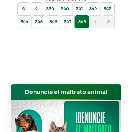
339
340
341
342
343
344
345
346
347
348
Denuncie el maltrato animal