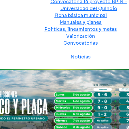
Convocatoria 14 proyecto BPIN -
Universidad del Quindío
Ficha básica municipal
Manuales y planes
Políticas, lineamientos y metas
Valorización
Convocatorias
Sala de prensa
Noticias