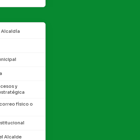
 Alcaldía
nicipal
a
cesos y
estratégica
correo físico o
nstitucional
l Alcalde