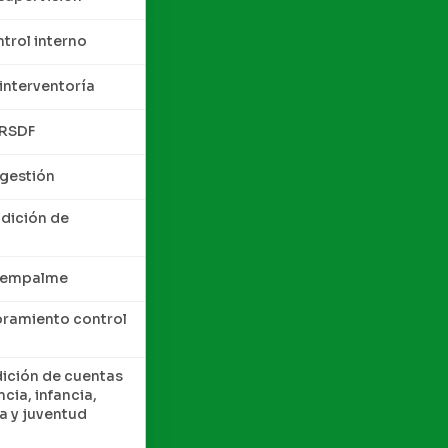
trol interno
interventoría
QRSDF
 gestión
ndición de
e empalme
oramiento control
dición de cuentas
cia, infancia,
a y juventud