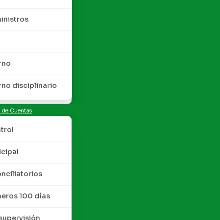
inistros
rno
rno disciplinario
n de Cuentas
trol
cipal
nciliatorios
meros 100 días
upervisión