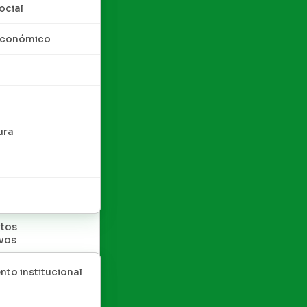
ocial
 económico
ura
tos
ivos
nto institucional