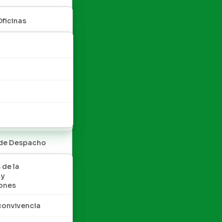
Oficinas
 de Despacho
 de la
 y
ones
convivencia