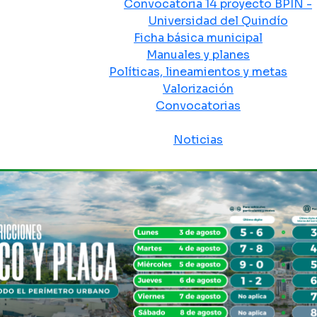
Convocatoria 14 proyecto BPIN -
Universidad del Quindío
Ficha básica municipal
Manuales y planes
Políticas, lineamientos y metas
Valorización
Convocatorias
Sala de prensa
Noticias