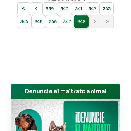
339
340
341
342
343
344
345
346
347
348
Denuncie el maltrato animal