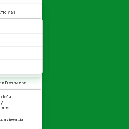
Oficinas
 de Despacho
 de la
 y
ones
convivencia