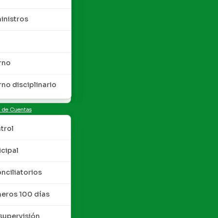
inistros
rno
rno disciplinario
n de Cuentas
trol
cipal
nciliatorios
meros 100 días
upervisión