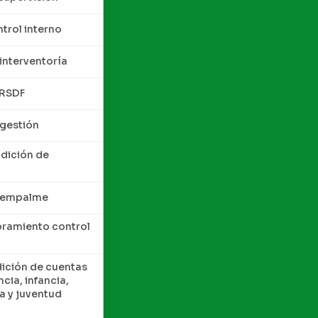
trol interno
interventoría
QRSDF
 gestión
ndición de
e empalme
oramiento control
dición de cuentas
cia, infancia,
a y juventud