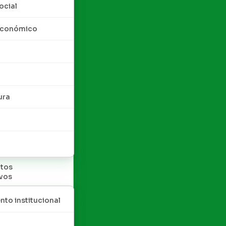
ocial
 económico
ura
tos
ivos
nto institucional