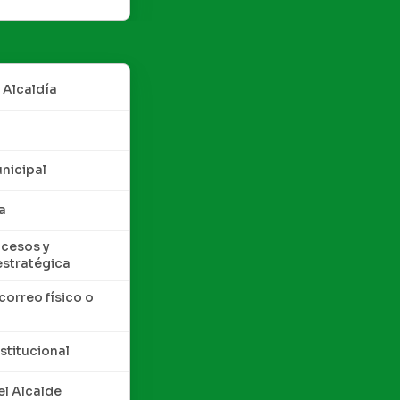
 Alcaldía
nicipal
a
cesos y
estratégica
correo físico o
nstitucional
l Alcalde