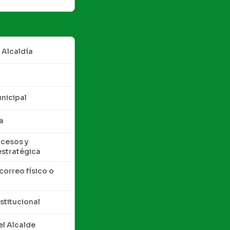
 Alcaldía
nicipal
a
cesos y
estratégica
correo físico o
nstitucional
l Alcalde