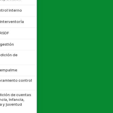
trol interno
interventoría
QRSDF
 gestión
ndición de
e empalme
oramiento control
dición de cuentas
cia, infancia,
a y juventud