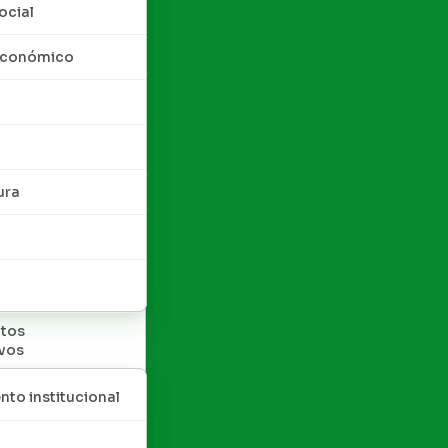
ocial
 económico
ura
tos
ivos
nto institucional