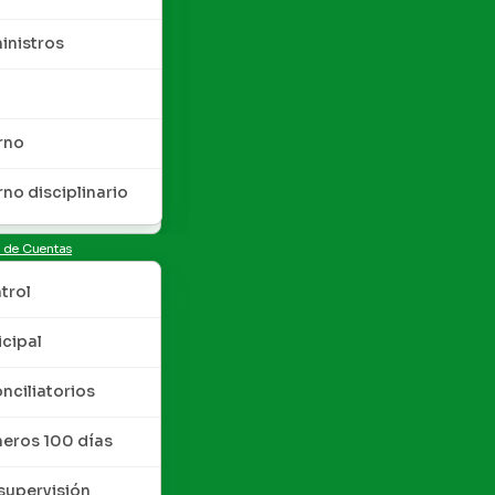
inistros
rno
rno disciplinario
n de Cuentas
trol
cipal
nciliatorios
meros 100 días
upervisión