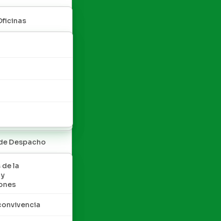
Oficinas
 de Despacho
 de la
 y
ones
convivencia