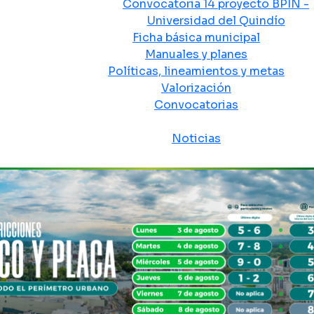
Convocatoria 14 proyecto BPIN -
Universidad del Quindío
Ficha básica municipal
Manuales y planes
Políticas, lineamientos y metas
Valorización
Convocatorias
Sala de prensa
Noticias