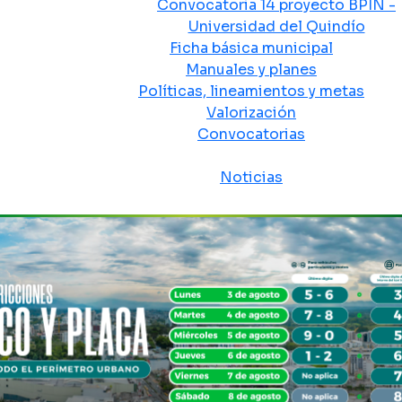
Convocatoria 14 proyecto BPIN -
Universidad del Quindío
Ficha básica municipal
Manuales y planes
Políticas, lineamientos y metas
Valorización
Convocatorias
Sala de prensa
Noticias