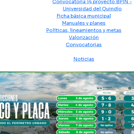
Convocatoria 14 proyecto BPIN -
Universidad del Quindío
Ficha básica municipal
Manuales y planes
Políticas, lineamientos y metas
Valorización
Convocatorias
Sala de prensa
Noticias