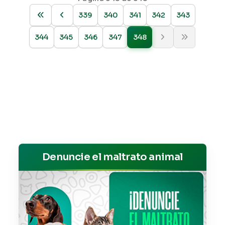
339
340
341
342
343
344
345
346
347
348
Denuncie el maltrato animal