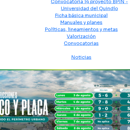
Convocatoria 14 proyecto BPIN -
Universidad del Quindío
Ficha básica municipal
Manuales y planes
Políticas, lineamientos y metas
Valorización
Convocatorias
Sala de prensa
Noticias