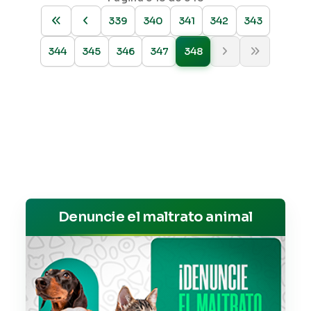
339
340
341
342
343
344
345
346
347
348
Denuncie el maltrato animal