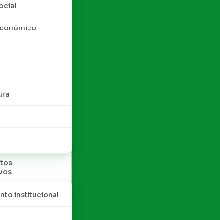
ocial
 económico
ura
tos
ivos
nto institucional