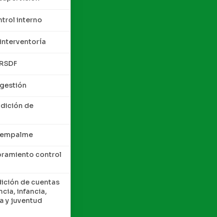
trol interno
interventoría
QRSDF
 gestión
ndición de
e empalme
oramiento control
dición de cuentas
cia, infancia,
a y juventud