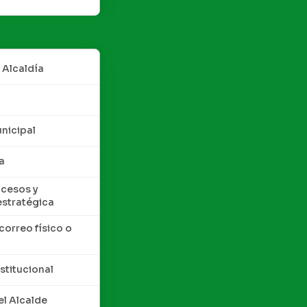
 Alcaldía
nicipal
a
cesos y
estratégica
correo físico o
nstitucional
l Alcalde