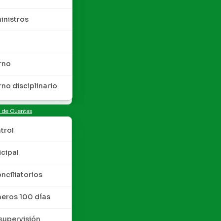
inistros
rno
rno disciplinario
n de Cuentas
trol
cipal
nciliatorios
meros 100 días
upervisión