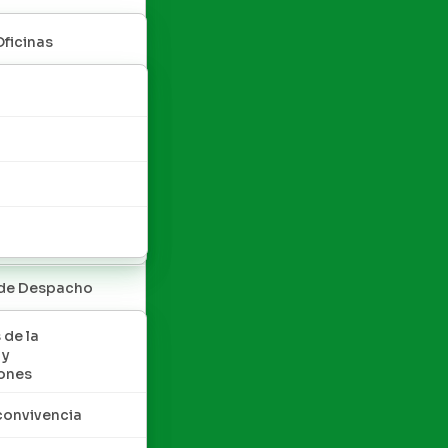
Oficinas
 de Despacho
 de la
 y
ones
convivencia