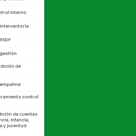
trol interno
interventoría
QRSDF
 gestión
ndición de
e empalme
oramiento control
dición de cuentas
cia, infancia,
a y juventud