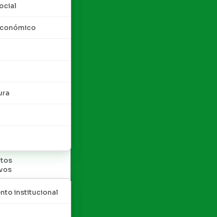
ocial
 económico
ura
tos
ivos
nto institucional