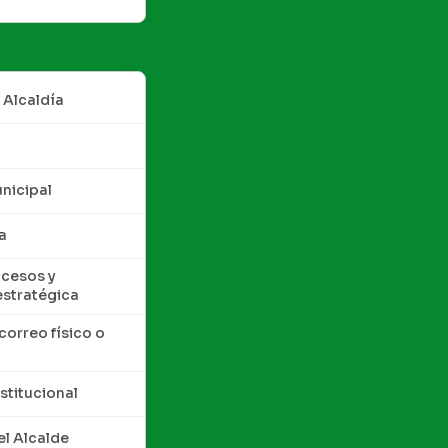
 Alcaldía
nicipal
a
cesos y
estratégica
correo físico o
nstitucional
l Alcalde