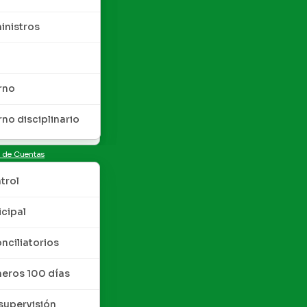
inistros
rno
rno disciplinario
n de Cuentas
trol
cipal
nciliatorios
meros 100 días
upervisión