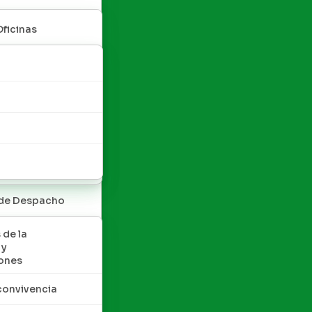
Oficinas
 de Despacho
 de la
 y
ones
convivencia