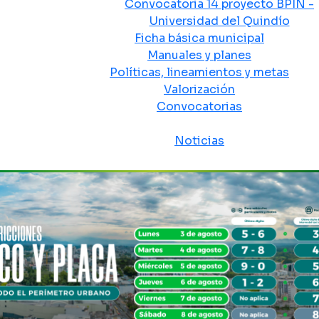
Convocatoria 14 proyecto BPIN -
Universidad del Quindío
Ficha básica municipal
Manuales y planes
Políticas, lineamientos y metas
Valorización
Convocatorias
Sala de prensa
Noticias