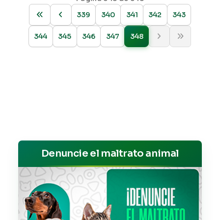
339
340
341
342
343
344
345
346
347
348
Denuncie el maltrato animal